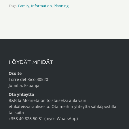
Tags:
Family
,
Information
,
Planning
LÖYDÄT MEIDÄT
Osoite
Torre del Rico 30520
Jumilla, Espanja
Ota yhteyttä
B&B la Molineta on toistaiseksi auki vain
etukäteisvarauksesta. Ota meihin yhteyttä
sähköpostilla
tai soita
+358 40 828 50 31 (myös WhatsApp)