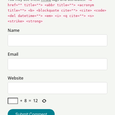
href="" title=""> <abbr title=""> <acronym
title=""> <b> <blockquote cite=""> <cite> <code>
<del datetime=""> <em> <i> <q cite=""> <s>
<strike> <strong>
Name
Email
Website
+
8
=
12