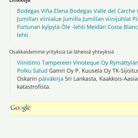
Linkkejä
Bodegas Viña Elena
Bodegas Valle del Carche
Jumillan viinialue
Jumilla
Jumillan viinijuhlat
P
Fortunan kylpylä
Óle -lehti
Meidän Costa Blanca
lehti
Osakkaidemme yrityksiä tai läheisiä yhteyksiä
Viinitimo
Tampereen Vinoteque Oy
Rymättylä
Polku
Salud
Gamri Oy P. Kuusela Oy TK-Sijoit
Oskarin
päiväkirja
Sri Lankasta, Kaakkois-Aasi
katastrofista.