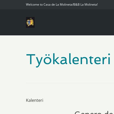
Welcome to Casa de La Molineta/B&B La Molineta!
Työkalenteri
Kalenteri