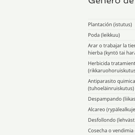
Genero de 
Plantación (istutus)
Poda (leikkuu)
Arar o trabajar la ti
hierba (kyntö tai har
Herbicida tratamien
(rikkaruohoruiskutu
Antiparasito quimic
(tuhoeläinruiskutus)
Despampando (liikas
Alcareo (rypälealkuj
Desfollondo (lehväs
Cosecha o vendimia (