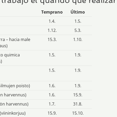
trabajo et quando que realizar
Temprano
Último
1.4.
1.5.
1.12.
5.3.
erra – hacia male
15.3.
1.10.
aus)
to quimica
1.5.
1.9.
s)
a
1.5.
1.9.
ilmujen poisto)
1.6.
1.9.
en harvennus)
1.6.
15.9.
tön harvennus)
1.7.
31.8.
viininkorjuu)
15.9.
15.10.