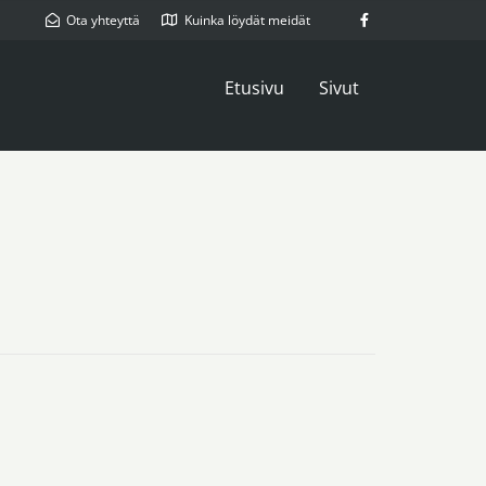
Ota yhteyttä
Kuinka löydät meidät
Etusivu
Sivut