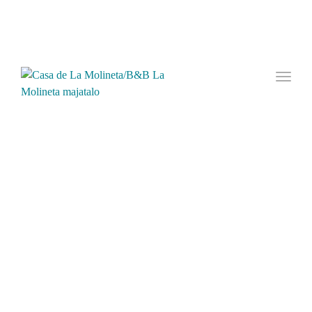
Welcome to Casa de La Molineta/B&B La Molineta!
Toggl
naviga