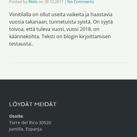
Posted by
Risto
on
28.12.2017
|
No Comments
Viinitilalla on ollut useita vaikeita ja haastavia
vuosia takanaan, tunnetuista syistä. On syytä
toivoa, että tuleva vuosi, vuosi 2018, on
käännekohta. Teksti on blogin kirjoittamisen
testausta..
LÖYDÄT MEIDÄT
Osoite
Torre del Rico 30520
Jumilla, Espanja